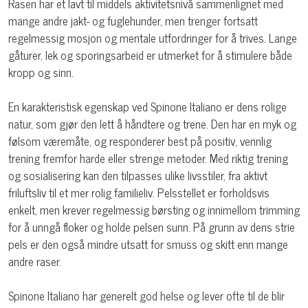
Rasen har et lavt til middels aktivitetsnivå sammenlignet med
mange andre jakt- og fuglehunder, men trenger fortsatt
regelmessig mosjon og mentale utfordringer for å trives. Lange
gåturer, lek og sporingsarbeid er utmerket for å stimulere både
kropp og sinn.
En karakteristisk egenskap ved Spinone Italiano er dens rolige
natur, som gjør den lett å håndtere og trene. Den har en myk og
følsom væremåte, og responderer best på positiv, vennlig
trening fremfor harde eller strenge metoder. Med riktig trening
og sosialisering kan den tilpasses ulike livsstiler, fra aktivt
friluftsliv til et mer rolig familieliv. Pelsstellet er forholdsvis
enkelt, men krever regelmessig børsting og innimellom trimming
for å unngå floker og holde pelsen sunn. På grunn av dens strie
pels er den også mindre utsatt for smuss og skitt enn mange
andre raser.
Spinone Italiano har generelt god helse og lever ofte til de blir