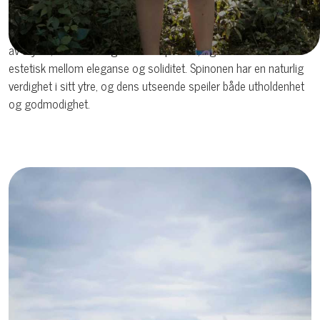
det karakteristiske, vennlige utseendet. Halen bæres lavt med en
svak kurve, og den er aldri kupert. Rasen gir overordnet inntrykk
av styrke, rustikkhet og arbeidskapasitet, og den balanserer
estetisk mellom eleganse og soliditet. Spinonen har en naturlig
verdighet i sitt ytre, og dens utseende speiler både utholdenhet
og godmodighet.