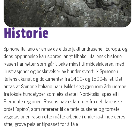
Historie
Spinone Italiano er en av de eldste jakthundrasene i Europa, og
dens opprinnelse kan spores langt tilbake i italiensk historie.
Rasen har røtter som går tilbake minst til middelalderen, med
illustrasjoner og beskrivelser av hunder svært lik Spinone i
italiensk kunst og dokumenter fra 1400- og 1500-tallet. Det
antas at Spinone Italiano har utviklet seg gjennom århundrene
fra lokale hundetyper som eksisterte i Nord-Italia, spesielt i
Piemonte-regionen. Rasens navn stammer fra det italienske
ordet "spino", som refererer til de tette buskene og tornete
vegetasjonen rasen ofte måtte arbeide i under jakt, noe deres
strie, grove pels er tilpasset for å tåle.