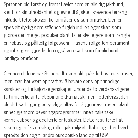
Spinonen ble først og fremst avlet som en allsidig jakthund,
kjent for sin utholdenhet og evne til å jakte i krevende terreng,
inkludert tette skoger, fjellområder og sumpmarker. Den er
spesielt dyktig som stående fuglehund, en egenskap som
gjorde den meget populær blant italienske jegere som trengte
en robust og pålitelig følgesvenn. Rasens rolige temperament
og intelligens gjorde den også verdsatt som familiehund i
landlige områder.
Gjennom tidene har Spinone Italiano blitt påvirket av andre raser,
men man har vært opptatt av å bevare dens opprinnelige
karakter og funksjonsegenskaper. Under de to verdenskrigene
falt imidlertid antallet Spinone dramatisk, men i etterkrigstiden
ble det satt i gang betydelige tiltak for å gjenreise rasen, blant
annet gjennom bevaringsprogrammer innen italienske
kennelklubber og dedikerte entusiaster. Dette resulterte i at
rasen igjen fikk en viktig rolle i jaktmiljøet i Italia, og etter hvert
spredte den seg til andre europeiske land og til USA.