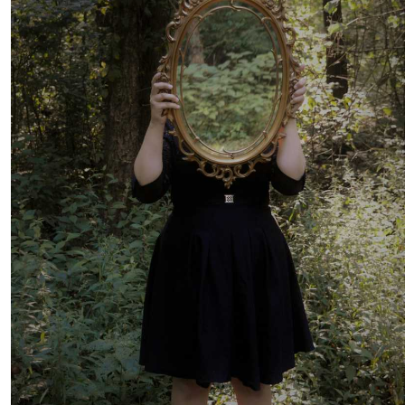
Hodet til Spinone Italiano er langt og pent skulpturert, med
markerte øyenbrynsbuer som gir et uttrykksfullt og ofte litt
melankolsk ansiktsuttrykk. Nesen er vanligvis stor og kjøttfull
med godt utviklede nesebor, og snuten er nesten like lang som
skalletaket. Ørene er trekantede, lange, og henger tett inntil
hodet med avrundede kanter. Øynene har oftest en okerfarget
nyanse, og uttrykket er vennlig og intelligent.
Pelsen til Spinone er et særegent trekk. Den er grov, tett, og 4-6
cm lang, og har en ru tekstur som gir god beskyttelse mot rusk,
vær og vann når den jobber i felt. Under det grove hårlaget
finnes det lite eller ingen underull, noe som gjør at rasen tåler
variert vær, men ikke ekstreme kuldeperioder over lengre tid.
Typiske farger for rasen er helhvit, hvit med oransje eller brune
skjatter, eller hvit med brune eller oransje flekker.
Spinone Italiano har skjegg og bustete øyenbryn som bidrar til