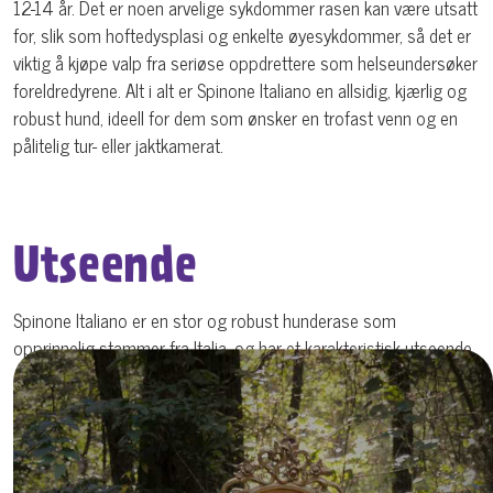
12-14 år. Det er noen arvelige sykdommer rasen kan være utsatt
for, slik som hoftedysplasi og enkelte øyesykdommer, så det er
viktig å kjøpe valp fra seriøse oppdrettere som helseundersøker
foreldredyrene. Alt i alt er Spinone Italiano en allsidig, kjærlig og
robust hund, ideell for dem som ønsker en trofast venn og en
pålitelig tur- eller jaktkamerat.
Utseende
Spinone Italiano er en stor og robust hunderase som
opprinnelig stammer fra Italia, og har et karakteristisk utseende
som vitner om dens bruk som jakthund. Denne rasen har en
kraftig og muskuløs kroppsbygning, men uten å virke tung eller
klossete. Spinonen har en firkantet kroppsform der rygglinjen er
rett, brystet er bredt og dypt, og beina er kraftige, godt vinklet
og gir hunden stor utholdenhet i ulendt terreng.