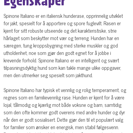
Egenskaper
Spinone Italiano er en italiensk hunderase, opprinnelig utviklet
for jakt, spesielt for å apportere og spore fuglevilt. Rasen er
kjent for sitt robuste utseende og det karakteristiske, strie
hårlaget som beskytter mot vær og terreng. Hunden har en
særegen, tung kroppsbygning med sterke muskler og god
utholdenhet, noe som gjør den godt egnet for å jobbe i
krevende forhold. Spinone Italiano er en intelligent og svært
tilpasningsdyktig hund som kan takle mange ulike oppgaver,
men den utmerker seg spesielt som jakthund.
Spinone Italiano har typisk et vennlig og rolig temperament, og
regnes som en familievennlig rase. Hunden er kjent for å være
lojal, tålmodig og kjærlig mot både voksne og barn, samtidig
som den ofte kommer godt overens med andre hunder og dyr
når den er godt sosialisert. Dette gjør den til et populært valg
for familier som ønsker en energisk, men stabil følgesvenn.