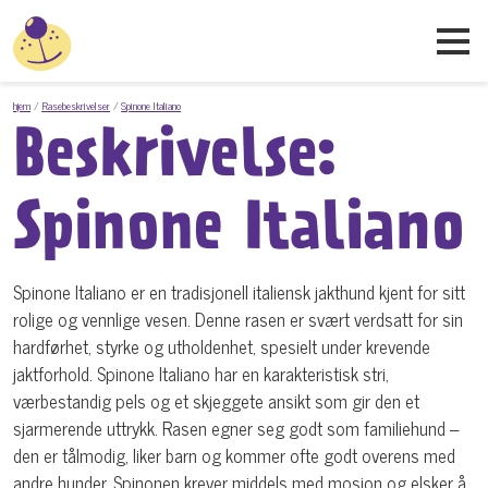
hjem
Rasebeskrivelser
Spinone Italiano
Beskrivelse:
Spinone Italiano
Spinone Italiano er en tradisjonell italiensk jakthund kjent for sitt
rolige og vennlige vesen. Denne rasen er svært verdsatt for sin
hardførhet, styrke og utholdenhet, spesielt under krevende
jaktforhold. Spinone Italiano har en karakteristisk stri,
værbestandig pels og et skjeggete ansikt som gir den et
sjarmerende uttrykk. Rasen egner seg godt som familiehund –
den er tålmodig, liker barn og kommer ofte godt overens med
andre hunder. Spinonen krever middels med mosjon og elsker å