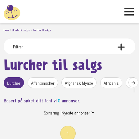
hjem
Hunder til salgs
Lurcher til salgs
Filtrer
Lurcher til salgs
Lurcher
Affenpinscher
Afghansk Mynde
Africanis
Aidi
Basert på søket ditt fant vi
0
annonser.
Sortering
1