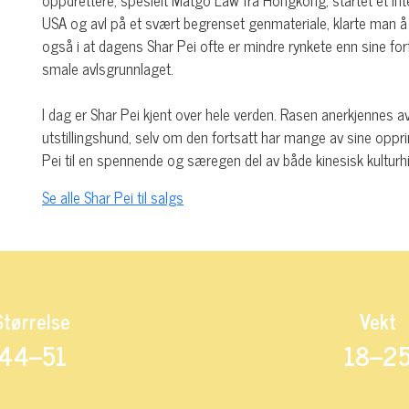
oppdrettere, spesielt Matgo Law fra Hongkong, startet et int
USA og avl på et svært begrenset genmateriale, klarte man å r
også i at dagens Shar Pei ofte er mindre rynkete enn sine forf
smale avlsgrunnlaget.
I dag er Shar Pei kjent over hele verden. Rasen anerkjennes a
utstillingshund, selv om den fortsatt har mange av sine opp
Pei til en spennende og særegen del av både kinesisk kultu
Se alle Shar Pei til salgs
Størrelse
Vekt
44–51
18–2