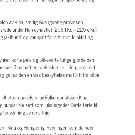
 delen av Kina, særlig Guangdong-provinsen.
lerede under Han-dynastiet (206 f.Kr. – 220 e.Kr.).
akthund, og var kjent for sitt mot, lojalitet og
ynker, korte pels og blå-svarte tunge gjorde den
 sies å ha hatt en praktisk rolle – de gjorde det
og ga hunden en viss beskyttelse mot bitt fra både
sielt etter dannelsen av Folkerepublikken Kina i
hunder ble sett som luksusgoder. Dette førte til
forsvinning av rene linjer.
igjen i Kina og Hongkong. Redningen kom da noen