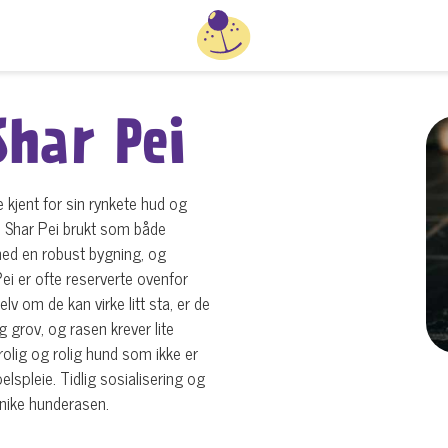
Shar Pei
kjent for sin rynkete hud og
le Shar Pei brukt som både
ed en robust bygning, og
ei er ofte reserverte ovenfor
lv om de kan virke litt sta, er de
g grov, og rasen krever lite
rolig og rolig hund som ikke er
lspleie. Tidlig sosialisering og
unike hunderasen.