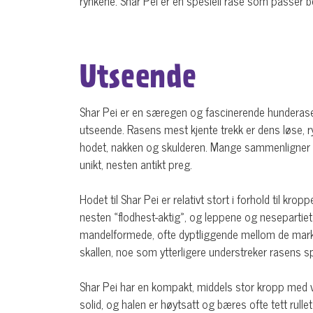
rynkene. Shar Pei er en spesiell rase som passer be
Utseende
Shar Pei er en særegen og fascinerende hunderase 
utseende. Rasens mest kjente trekk er dens løse, r
hodet, nakken og skulderen. Mange sammenligner hu
unikt, nesten antikt preg.
Hodet til Shar Pei er relativt stort i forhold til k
nesten «flodhest-aktig», og leppene og nesepartie
mandelformede, ofte dyptliggende mellom de marker
skallen, noe som ytterligere understreker rasens s
Shar Pei har en kompakt, middels stor kropp med v
solid, og halen er høytsatt og bæres ofte tett rull