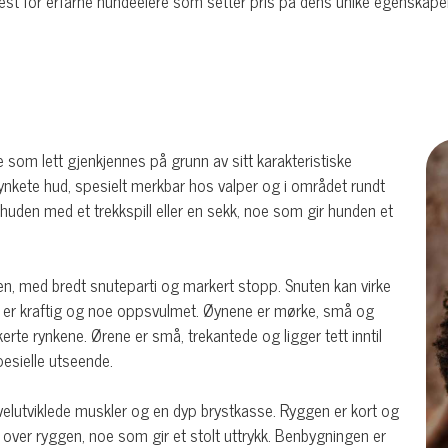
st for erfarne hundeeiere som setter pris på dens unike egenskaper o
som lett gjenkjennes på grunn av sitt karakteristiske
ynkete hud, spesielt merkbar hos valper og i området rundt
den med et trekkspill eller en sekk, noe som gir hunden et
roppen, med bredt snuteparti og markert stopp. Snuten kan virke
t er kraftig og noe oppsvulmet. Øynene er mørke, små og
te rynkene. Ørene er små, trekantede og ligger tett inntil
pesielle utseende.
elutviklede muskler og en dyp brystkasse. Ryggen er kort og
et over ryggen, noe som gir et stolt uttrykk. Benbygningen er