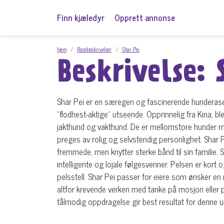
Finn kjæledyr
Opprett annonse
hjem
Rasebeskrivelser
Shar Pei
Beskrivelse: 
Shar Pei er en særegen og fascinerende hunderase 
"flodhest-aktige" utseende. Opprinnelig fra Kina, b
jakthund og vakthund. De er mellomstore hunder m
preges av rolig og selvstendig personlighet. Shar P
fremmede, men knytter sterke bånd til sin familie. Se
intelligente og lojale følgesvenner. Pelsen er kort o
pelsstell. Shar Pei passer for eiere som ønsker en 
altfor krevende verken med tanke på mosjon eller pe
tålmodig oppdragelse gir best resultat for denne 