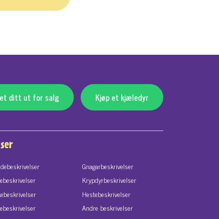
t ditt ut for salg
Kjøp et kjæledyr
ser
debeskrivelser
Gnagarbeskrivelser
tebeskrivelser
Krypdyrbeskrivelser
kebeskrivelser
Hestebeskrivelser
lebeskrivelser
Andre beskrivelser