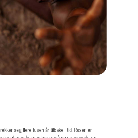
ker seg flere tusen år tilbake i tid. Rasen er
tt unike utseende, men har også en spennende og