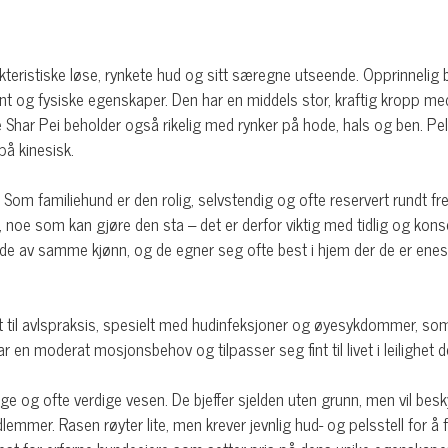
akteristiske løse, rynkete hud og sitt særegne utseende. Opprinnelig
og fysiske egenskaper. Den har en middels stor, kraftig kropp med
r Pei beholder også rikelig med rynker på hode, hals og ben. Pelsen
på kinesisk.
Som familiehund er den rolig, selvstendig og ofte reservert rundt fre
g, noe som kan gjøre den sta – det er derfor viktig med tidlig og kons
de av samme kjønn, og de egner seg ofte best i hjem der de er enest
 til avlspraksis, spesielt med hudinfeksjoner og øyesykdommer, som 
 har en moderat mosjonsbehov og tilpasser seg fint til livet i leiligh
ge og ofte verdige vesen. De bjeffer sjelden uten grunn, men vil besk
dlemmer. Rasen røyter lite, men krever jevnlig hud- og pelsstell for 