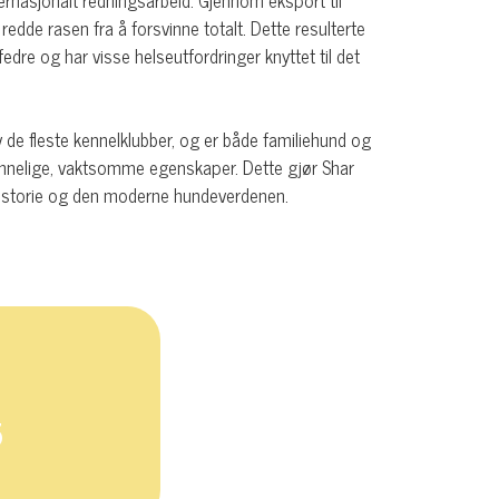
ernasjonalt redningsarbeid. Gjennom eksport til
edde rasen fra å forsvinne totalt. Dette resulterte
edre og har visse helseutfordringer knyttet til det
v de fleste kennelklubber, og er både familiehund og
rinnelige, vaktsomme egenskaper. Dette gjør Shar
rhistorie og den moderne hundeverdenen.
5