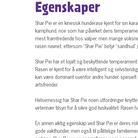
Egenskaper
Shar Pei er en kinesisk hunderase kjent for sin kar
kamphund, noe som har påvirket dens temperament 
mest framtredende hos valper, men mange voksne Sha
rasen navnet, ettersom “Shar Pei” betyr "sandhud" 
Shar Pei har et lojalt og beskyttende temperament. 
Rasen er kjent for å være intelligent og selvstendi
kan være dominant ovenfor andre hunder, spesielt 
artsfrender.
Helsemessig har Shar Pei noen utfordringer knyttet
veterinær tilsyn for å sikre god livskvalitet. Rasen
En annen viktig egenskap ved Shar Pei er deres roli
gode vakthunder, men også til pålitelige familieme