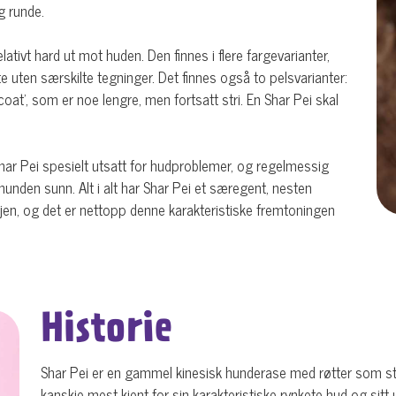
g runde.
relativt hard ut mot huden. Den finnes i flere fargevarianter,
fte uten særskilte tegninger. Det finnes også to pelsvarianter:
oat', som er noe lengre, men fortsatt stri. En Shar Pei skal
ar Pei spesielt utsatt for hudproblemer, og regelmessig
hunden sunn. Alt i alt har Shar Pei et særegent, nesten
jen, og det er nettopp denne karakteristiske fremtoningen
Historie
Shar Pei er en gammel kinesisk hunderase med røtter som strek
kanskje mest kjent for sin karakteristiske rynkete hud og si