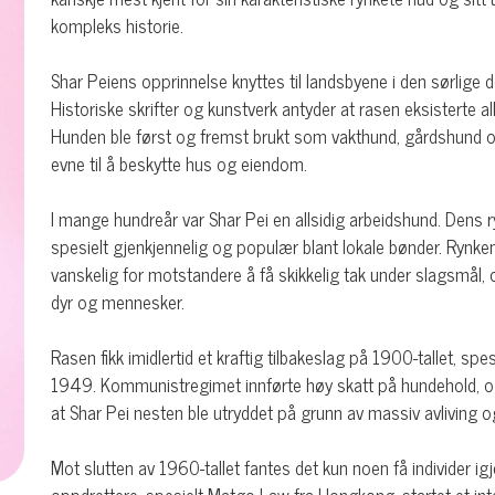
kompleks historie.
Shar Peiens opprinnelse knyttes til landsbyene i den sørlige
Historiske skrifter og kunstverk antyder at rasen eksisterte al
Hunden ble først og fremst brukt som vakthund, gårdshund og j
evne til å beskytte hus og eiendom.
I mange hundreår var Shar Pei en allsidig arbeidshund. Dens r
spesielt gjenkjennelig og populær blant lokale bønder. Rynkene
vanskelig for motstandere å få skikkelig tak under slagsmål, 
dyr og mennesker.
Rasen fikk imidlertid et kraftig tilbakeslag på 1900-tallet, spe
1949. Kommunistregimet innførte høy skatt på hundehold, og 
at Shar Pei nesten ble utryddet på grunn av massiv avliving og 
Mot slutten av 1960-tallet fantes det kun noen få individer 