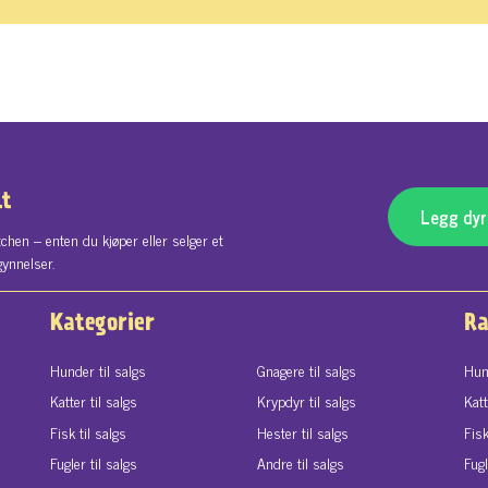
lt
Legg dyre
chen – enten du kjøper eller selger et
gynnelser.
Kategorier
Ra
Hunder til salgs
Gnagere til salgs
Hun
Katter til salgs
Krypdyr til salgs
Kat
Fisk til salgs
Hester til salgs
Fis
Fugler til salgs
Andre til salgs
Fug