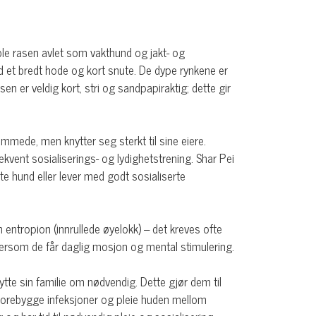
 ble rasen avlet som vakthund og jakt- og
 et bredt hode og kort snute. De dype rynkene er
 er veldig kort, stri og sandpapiraktig; dette gir
mmede, men knytter seg sterkt til sine eiere.
ekvent sosialiserings- og lydighetstrening. Shar Pei
e hund eller lever med godt sosialiserte
entropion (innrullede øyelokk) – det kreves ofte
et dersom de får daglig mosjon og mental stimulering.
ytte sin familie om nødvendig. Dette gjør dem til
å forebygge infeksjoner og pleie huden mellom