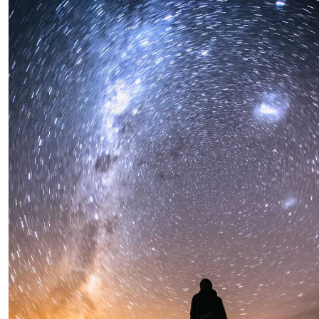
Pelsen til en Huntaway varierer, men den vanligste pelslengden
er kort til middels. Pelsen er tett og beskyttende, noe som gjør
den motstandsdyktig mot både fukt og kulde. Noen individer kan
ha lengre pels, spesielt rundt hals og hale, men den skal alltid
være grov og værbestandig. Pelsen kommer gjerne i forskjellige
farger; de mest vanlige er sort med brune eller tanfargede
markeringer, men også helsorte eller sobel-varianter
forekommer.
Hodet til en Huntaway er stort og bredt med markert overgang
til snutepartiet. Øynene er middels store, uttrykksfulle og
vanligvis brune. Ørene er middels store til store, høyt ansatt og
bæres hengende tett inntil hodet. Snutepartiet er rett og kraftig,
og munnen er bred med et regelmessig saksebitt. Nesen er
mørk og godt utviklet.
Halsen er kraftig og muskuløs, noe som støtter den sterke