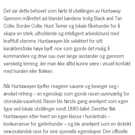
Det var dette behovet som førte til utviklingen av Huntaway.
Gjennom målrettet avl blandet bøndene trolig Black and Tan
Collie, Border Collie, Hunt Terrier og lokale fårehunder for å
skape en sterk, utholdende og intelligent arbeidshund med
kraftfull stemme. Huntawayen ble selektert for sitt
karakteristiske høye bjeff, noe som gjorde det mulig å
kommandere og drive sau over lange avstander og gjennom
vanskelig terreng, der man ikke alltid kunne være i visuell kontakt
med hunden eller flokken.
Når Huntawayen bjeffer, reagerer sauene og beveger seg i
ønsket retning – en egenskap som gjorde rasen uunnværlig for
storskala-sauehold. Rasen ble første gang anerkjent som egen
type ved lokale utstillinger rundt 1880-tallet. Deretter fikk
Huntawayen etter hvert sin egen klasse i hundetrials –
konkurranser for gjeterhunder – og ble anerkjent som en distinkt
newzealandsk rase for sine spesielle egenskaper. Den offisielle