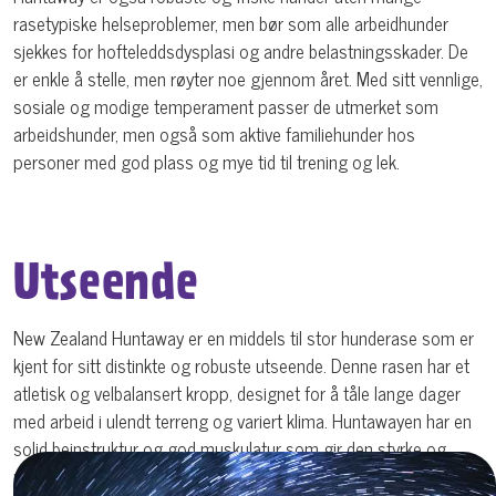
rasetypiske helseproblemer, men bør som alle arbeidhunder
sjekkes for hofteleddsdysplasi og andre belastningsskader. De
er enkle å stelle, men røyter noe gjennom året. Med sitt vennlige,
sosiale og modige temperament passer de utmerket som
arbeidshunder, men også som aktive familiehunder hos
personer med god plass og mye tid til trening og lek.
Utseende
New Zealand Huntaway er en middels til stor hunderase som er
kjent for sitt distinkte og robuste utseende. Denne rasen har et
atletisk og velbalansert kropp, designet for å tåle lange dager
med arbeid i ulendt terreng og variert klima. Huntawayen har en
solid beinstruktur og god muskulatur som gir den styrke og
utholdenhet, to essensielle egenskaper for en gjeterhund.