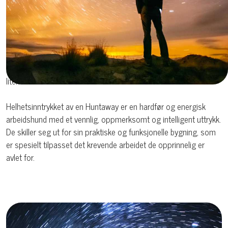
hodeformen og bidrar til rasens utmerkede utholdenhet. Brystet
er dypt og gir god plass til lungene, noe som er viktig for jakt og
arbeid gjennom hele dagen. Ryggen er rett og sterk og går over
i en bred, lett skrånende kryss. Beina er rette, sterke og godt
vinklet, med sterke labber som tåler hardt underlag. Halen er tykk
ved roten, middels lang, og bæres ofte hengende eller med en
liten bue når hunden er i aktivitet.
Helhetsinntrykket av en Huntaway er en hardfør og energisk
arbeidshund med et vennlig, oppmerksomt og intelligent uttrykk.
De skiller seg ut for sin praktiske og funksjonelle bygning, som
er spesielt tilpasset det krevende arbeidet de opprinnelig er
avlet for.