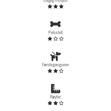
Daglig mosjon
Pelsstell
Førstegangseier
Røyter