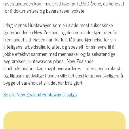
rasestandarden kom imidlertid ikke før i 1950-årene, da behovet
for å dokumentere og bevare rasen vokste.
I dag regnes Huntawayen som en av de mest suksessrike
gjeterhundene i New Zealand, og den er mindre kjent utenfor
hjemlandet sitt. Rasen har like fullt fått anerkjennelse for sin
intelligens, arbeidsvilje, lojalitet og spesielt for sin evne til å
jobbe effektivt sammen med mennesker og ta selvstendige
avgjørelser. Huntawayens plass i New Zealands
landbrukshistorie kan knapt overvurderes – uten denne robuste
og tilpasningsdyktige hunden ville det vært langt vanskeligere å
bygge ut saueholdet slik det har blitt gjort.
Se alle New Zealand Huntaway til salgs