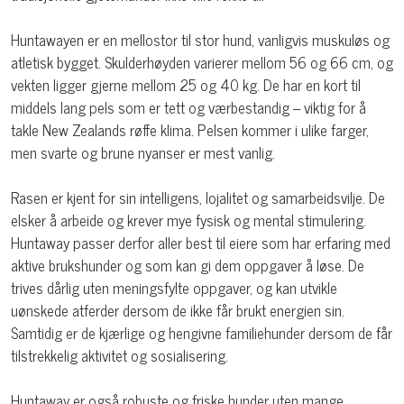
Huntawayen er en mellostor til stor hund, vanligvis muskuløs og
atletisk bygget. Skulderhøyden varierer mellom 56 og 66 cm, og
vekten ligger gjerne mellom 25 og 40 kg. De har en kort til
middels lang pels som er tett og værbestandig – viktig for å
takle New Zealands røffe klima. Pelsen kommer i ulike farger,
men svarte og brune nyanser er mest vanlig.
Rasen er kjent for sin intelligens, lojalitet og samarbeidsvilje. De
elsker å arbeide og krever mye fysisk og mental stimulering.
Huntaway passer derfor aller best til eiere som har erfaring med
aktive brukshunder og som kan gi dem oppgaver å løse. De
trives dårlig uten meningsfylte oppgaver, og kan utvikle
uønskede atferder dersom de ikke får brukt energien sin.
Samtidig er de kjærlige og hengivne familiehunder dersom de får
tilstrekkelig aktivitet og sosialisering.
Huntaway er også robuste og friske hunder uten mange