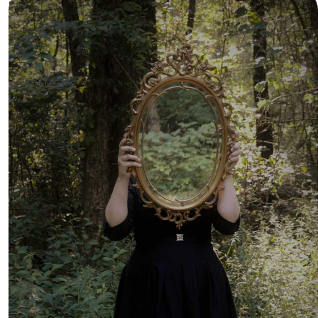
Skandinavia. Den utstråler årvåkenhet og intensitet, og har en
velbalansert kropp bygd for utholdenhet og smidighet.
Lapponian Herder har et robust og kraftig utseende, men uten å
virke tung eller klossete. Hodet er forholdsvis langt og
kileformet, med et ganske bredt og noe flatt skallparti. Øynene
skal være ovale, middels store og mørke, og uttrykket er vennlig
og intelligent. Ørene bæres opprett, er middels store, og sitter
relativt langt fra hverandre.
Pelsen er tett, rett, og ganske grov, med et solid og tett underull
som beskytter mot kalde værforhold. Pelsens lengde varierer –
på ryggen, nakken og lårene er den lengre, mens den er kortere
på hodet og benas framside. Halepelsen er busket. Fargen er
vanligvis svart eller mørkgrå med ulike grader av lysebrune, grå
eller gule tegninger på snute, bryst, buk, ben og under haleroten.
Ønsket pels gir inntrykk av en stolt brukshund med tilstrekkelig
beskyttelse for krevende nordlige klima.