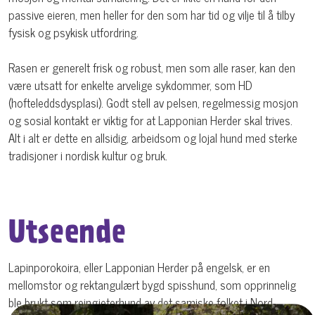
passive eieren, men heller for den som har tid og vilje til å tilby
fysisk og psykisk utfordring.
Rasen er generelt frisk og robust, men som alle raser, kan den
være utsatt for enkelte arvelige sykdommer, som HD
(hofteleddsdysplasi). Godt stell av pelsen, regelmessig mosjon
og sosial kontakt er viktig for at Lapponian Herder skal trives.
Alt i alt er dette en allsidig, arbeidsom og lojal hund med sterke
tradisjoner i nordisk kultur og bruk.
Utseende
Lapinporokoira, eller Lapponian Herder på engelsk, er en
mellomstor og rektangulært bygd spisshund, som opprinnelig
ble brukt som reingjeterhund av det samiske folket i Nord-