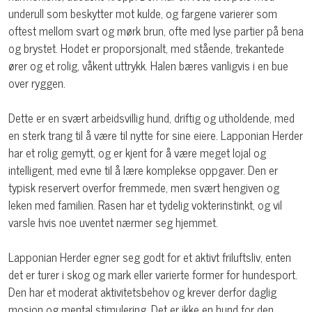
underull som beskytter mot kulde, og fargene varierer som
oftest mellom svart og mørk brun, ofte med lyse partier på bena
og brystet. Hodet er proporsjonalt, med stående, trekantede
ører og et rolig, våkent uttrykk. Halen bæres vanligvis i en bue
over ryggen.
Dette er en svært arbeidsvillig hund, driftig og utholdende, med
en sterk trang til å være til nytte for sine eiere. Lapponian Herder
har et rolig gemytt, og er kjent for å være meget lojal og
intelligent, med evne til å lære komplekse oppgaver. Den er
typisk reservert overfor fremmede, men svært hengiven og
leken med familien. Rasen har et tydelig vokterinstinkt, og vil
varsle hvis noe uventet nærmer seg hjemmet.
Lapponian Herder egner seg godt for et aktivt friluftsliv, enten
det er turer i skog og mark eller varierte former for hundesport.
Den har et moderat aktivitetsbehov og krever derfor daglig
mosjon og mental stimulering. Det er ikke en hund for den