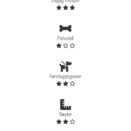
Daglig mosjon
Pelsstell
Førstegangseier
Røyter