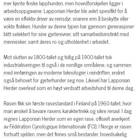
mer kjente finske lapphunden, men hovedforskjellen ligger i
arbeidsoppgavene: Lapponian Herder ble avlet spesifikt for å
være en effektiv driver av reinsdyr, snarere enn å beskytte eller
vokte flokken. Hunder av denne typen har gjennom generasjoner
blitt selektert for sine gjeterevner, sitt samarbeidsinstinkt med
mennesker, samt deres ro og utholdenhet i arbeidet.
Mot slutten av 1800-tallet og tidlig på 1900-tallet tok
industrialiseringen til også i de nordlige områdene, og sammen
med innføringen av moderne teknologier i reindriften, endret
også behovet for gjeterhunder seg noe. Likevel har Lapponian
Herder overlevd som en høyt verdsatt arbeidshund til denne dag.
Rasen fikk sin første rasestandard i Finland på 1960-tallet, hvor
man ønsket å bevare rasens karaktertrekk og sikre renavl. I dag
regnes Lapponian Herder som en egen rase, offisielt anerkjent
av Fédération Cynologique Internationale (FCI). I Norge er rasen
fortsatt sjelden, men det finnes små bestander, hovedsakelig