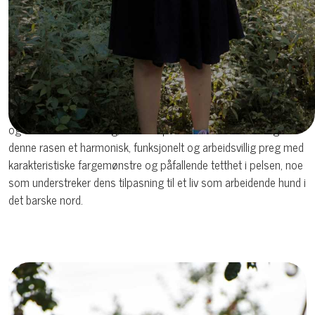
Kroppen er noe langstrakt, med rett rygg, tydelig bryst og god
muskulatur. Beina skal være sterke og rette, godt vinklet for å gi
bevegelighet og fart. Labber er ovale og kompakte. Halen bæres
hengende i hvile, men ofte høyere i bevegelse, og den bør ikke
krølles for mye over ryggen.
Hannhunder blir vanligvis mellom 49 og 55 cm i mankehøyde
og veier rundt 25-35 kg, mens tisper er litt mindre. Totalt gir
denne rasen et harmonisk, funksjonelt og arbeidsvillig preg med
karakteristiske fargemønstre og påfallende tetthet i pelsen, noe
som understreker dens tilpasning til et liv som arbeidende hund i
det barske nord.