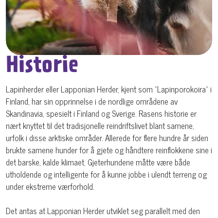
Historie
Lapinherder eller Lapponian Herder, kjent som "Lapinporokoira" i
Finland, har sin opprinnelse i de nordlige områdene av
Skandinavia, spesielt i Finland og Sverige. Rasens historie er
nært knyttet til det tradisjonelle reindriftslivet blant samene,
urfolk i disse arktiske områder. Allerede for flere hundre år siden
brukte samene hunder for å gjete og håndtere reinflokkene sine i
det barske, kalde klimaet. Gjeterhundene måtte være både
utholdende og intelligente for å kunne jobbe i ulendt terreng og
under ekstreme værforhold.
Det antas at Lapponian Herder utviklet seg parallelt med den