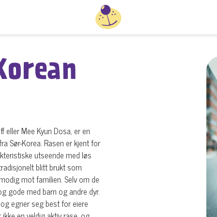
 Korean
f eller Mee Kyun Dosa, er en
a Sør-Korea. Rasen er kjent for
akteristiske utseende med løs
radisjonelt blitt brukt som
lmodig mot familien. Selv om de
e og gode med barn og andre dyr.
 og egner seg best for eiere
 ikke en veldig aktiv rase, og