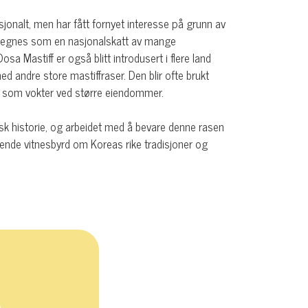
asjonalt, men har fått fornyet interesse på grunn av
n regnes som en nasjonalskatt av mange
sa Mastiff er også blitt introdusert i flere land
d andre store mastiffraser. Den blir ofte brukt
att som vokter ved større eiendommer.
isk historie, og arbeidet med å bevare denne rasen
evende vitnesbyrd om Koreas rike tradisjoner og