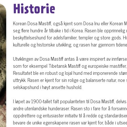
Historie
Korean Dosa Mastiff, også kjent som Dosa Inu eller Korean M
seg flere hundre år tilbake i tid i Korea. Rasen ble opprinneli
beskyttelseshund for adelsfamilier, templer og store gods. His
kulturelle og historiske utvikling, og rasen har gjennom tidene
Utviklingen av Dosa Mastiff antas å være inspirert av innførse
som for eksempel Tibetansk Mastiff og europeiske mastiffer,
Resultatet ble en robust og lojal hund med imponerende størrel
uttrykk. Rasen er kjent for sin rolige og balanserte natur, n
selskapshund i høyt ansette hushold.
I løpet av 1900-tallet falt populariteten til Dosa Mastiff, delvi
andre utenlandske hunderaser. Rasen sto i fare for å forsvin
oppdrettere og entusiaster initiativ til å redde og standardis
bevare de unike egenskapene rasen var kjent for, både i utse