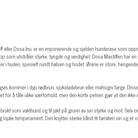
f eller Dosa Inu, er en imponerende og sjelden hunderase som oppri
p som utstråler styrke, tyngde og verdighet. Dosa Mastiffen har en
er i huden, spesielt rundt halsen og hodet. Ørene er store, hengend
nligvis kommer i dyp rødbrun, sjokoladebrun eller mahogni farge. Diss
t for å tåle ulike værforhold, men den korte pelsen gjør at den ikke
g brukt som vakthund og til jakt på grunn av sin styrke og mot. Se
 og lojale temperament. Den knytter sterke bånd til familien sin og er