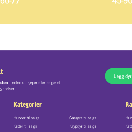
60-77
45-9
lt
Legg dyre
chen – enten du kjøper eller selger et
gynnelser.
Kategorier
Ra
Hunder til salgs
Gnagere til salgs
Hun
Katter til salgs
Krypdyr til salgs
Kat