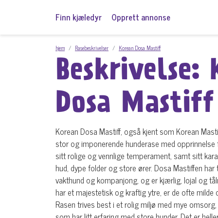
Finn kjæledyr
Opprett annonse
hjem
Rasebeskrivelser
Korean Dosa Mastiff
Beskrivelse:
Dosa Mastiff
Korean Dosa Mastiff, også kjent som Korean Mastif
stor og imponerende hunderase med opprinnelse fr
sitt rolige og vennlige temperament, samt sitt kar
hud, dype folder og store ører. Dosa Mastiffen har t
vakthund og kompanjong, og er kjærlig, lojal og tå
har et majestetisk og kraftig ytre, er de ofte mild
Rasen trives best i et rolig miljø med mye omsorg,
som har litt erfaring med store hunder. Det er heller