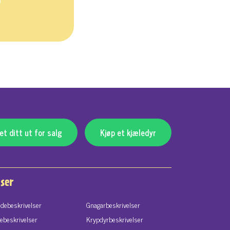
0
t ditt ut for salg
Kjøp et kjæledyr
ser
debeskrivelser
Gnagarbeskrivelser
tebeskrivelser
Krypdyrbeskrivelser