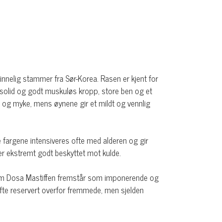
nnelig stammer fra Sør-Korea. Rasen er kjent for
 solid og godt muskuløs kropp, store ben og et
e og myke, mens øynene gir et mildt og vennlig
e fargene intensiveres ofte med alderen og gir
 er ekstremt godt beskyttet mot kulde.
lv om Dosa Mastiffen fremstår som imponerende og
 ofte reservert overfor fremmede, men sjelden