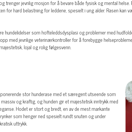
 trenger jevnlig mosjon for å bevare både fysisk og mental helse. P
 for hard belastning for leddene, spesielt i ung alder. Rasen kan vær
re hundelidelser som hofteleddsdysplasi og problemer med hudfolder
 opp med jevnlige veterinærkontroller for å forebygge helseproblemer
jestetisk, lojal og rolig følgesvenn.
en imponerende stor hunderase med et særegent utseende som
er massiv og kraftig, og hunden gir et majestetisk inntrykk med
leganse. Hodet er stort og bredt, en av de mest markante
g rynker som henger ned spesielt rundt snuten og under
ratisk uttrykk.