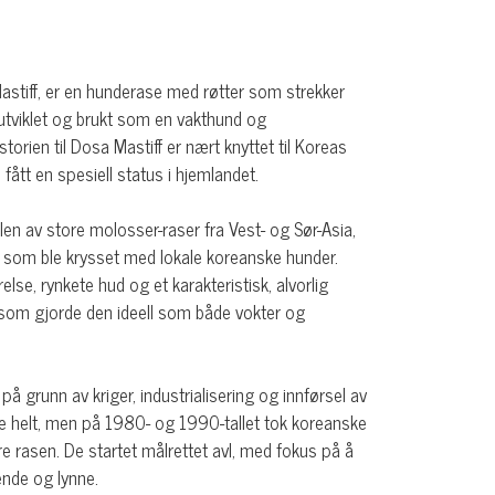
astiff, er en hunderase med røtter som strekker
g utviklet og brukt som en vakthund og
torien til Dosa Mastiff er nært knyttet til Koreas
 fått en spesiell status i hjemlandet.
len av store molosser-raser fra Vest- og Sør-Asia,
 som ble krysset med lokale koreanske hunder.
se, rynkete hud og et karakteristisk, alvorlig
oe som gjorde den ideell som både vokter og
s på grunn av kriger, industrialisering og innførsel av
ne helt, men på 1980- og 1990-tallet tok koreanske
ere rasen. De startet målrettet avl, med fokus på å
ende og lynne.