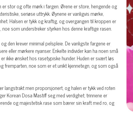
 er stor og ofte mørk i fargen. Ørene er store, hengende og
teristiske, seriøse uttrykk. Øynene er vanligvis mørke,
het. Halsen er tykk og kraftig, og overgangen til kroppen er
, noe som understreker styrken hos denne kraftige rasen.
t, og den krever minimal pelspleie. De vanligste fargene er
ere eller mørkere nyanser. Enkelte individer kan ha noen små
e er ikke ønsket hos rasetypiske hunder. Huden er svært løs
n og fremparten, noe som er et unikt kjennetegn, og som også
er langstrakt men proporsjonert, og halen er tykk ved roten
veger Korean Dosa Mastiff seg med verdighet; trinnene er
onerende og majestetisk rase som bærer sin kraft med ro, og