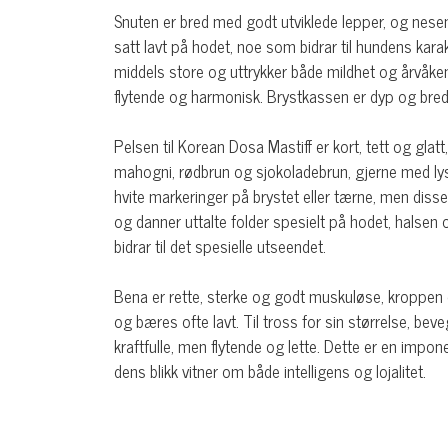
Snuten er bred med godt utviklede lepper, og nesen
satt lavt på hodet, noe som bidrar til hundens karak
middels store og uttrykker både mildhet og årvåken
flytende og harmonisk. Brystkassen er dyp og bred
Pelsen til Korean Dosa Mastiff er kort, tett og glat
mahogni, rødbrun og sjokoladebrun, gjerne med lys
hvite markeringer på brystet eller tærne, men diss
og danner uttalte folder spesielt på hodet, halse
bidrar til det spesielle utseendet.
Bena er rette, sterke og godt muskuløse, kroppen 
og bæres ofte lavt. Til tross for sin størrelse, be
kraftfulle, men flytende og lette. Dette er en imp
dens blikk vitner om både intelligens og lojalitet.