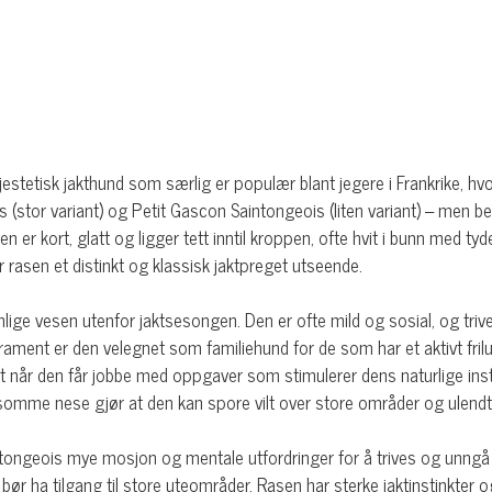
estetisk jakthund som særlig er populær blant jegere i Frankrike, h
(stor variant) og Petit Gascon Saintongeois (liten variant) – men b
n er kort, glatt og ligger tett inntil kroppen, ofte hvit i bunn med ty
 rasen et distinkt og klassisk jaktpreget utseende.
nnlige vesen utenfor jaktsesongen. Den er ofte mild og sosial, og t
ment er den velegnet som familiehund for de som har et aktivt friluf
lt når den får jobbe med oppgaver som stimulerer dens naturlige instin
lsomme nese gjør at den kan spore vilt over store områder og ulendt
intongeois mye mosjon og mentale utfordringer for å trives og unngå at
 og bør ha tilgang til store uteområder. Rasen har sterke jaktinstinkter