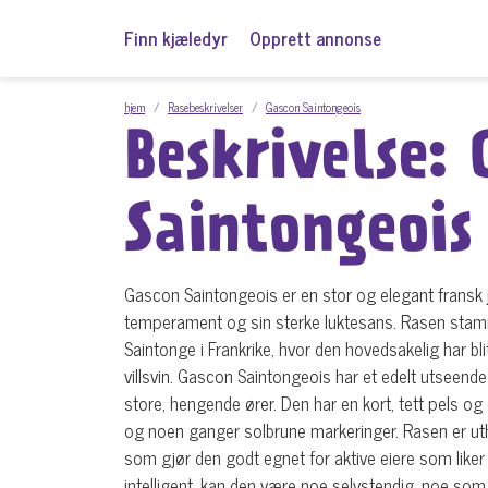
Finn kjæledyr
Opprett annonse
hjem
Rasebeskrivelser
Gascon Saintongeois
Beskrivelse: 
Saintongeois
Gascon Saintongeois er en stor og elegant fransk ja
temperament og sin sterke luktesans. Rasen sta
Saintonge i Frankrike, hvor den hovedsakelig har blitt
villsvin. Gascon Saintongeois har et edelt utseende
store, hengende ører. Den har en kort, tett pels og 
og noen ganger solbrune markeringer. Rasen er uth
som gjør den godt egnet for aktive eiere som liker 
intelligent, kan den være noe selvstendig, noe som