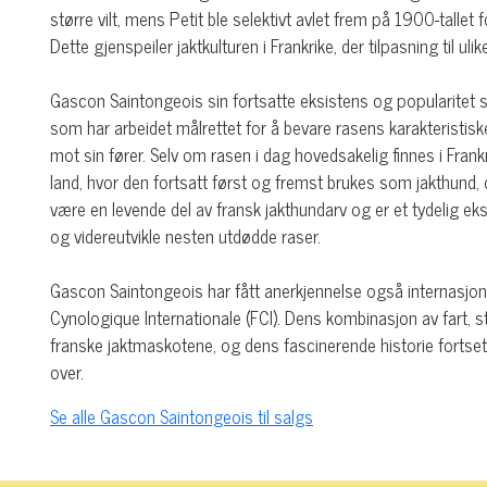
større vilt, mens Petit ble selektivt avlet frem på 1900-tallet
Dette gjenspeiler jaktkulturen i Frankrike, der tilpasning til ul
Gascon Saintongeois sin fortsatte eksistens og popularitet s
som har arbeidet målrettet for å bevare rasens karakteristiske
mot sin fører. Selv om rasen i dag hovedsakelig finnes i Frank
land, hvor den fortsatt først og fremst brukes som jakthund,
være en levende del av fransk jakthundarv og er et tydelig e
og videreutvikle nesten utdødde raser.
Gascon Saintongeois har fått anerkjennelse også internasjonal
Cynologique Internationale (FCI). Dens kombinasjon av fart, sty
franske jaktmaskotene, og dens fascinerende historie fortset
over.
Se alle Gascon Saintongeois til salgs