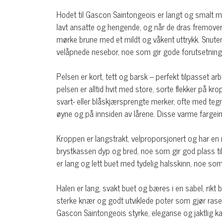
Hodet til Gascon Saintongeois er langt og smalt m
lavt ansatte og hengende, og når de dras fremover,
mørke brune med et mildt og våkent uttrykk. Snuten 
velåpnede nesebor, noe som gir gode forutsetninge
Pelsen er kort, tett og barsk – perfekt tilpasset a
pelsen er alltid hvit med store, sorte flekker på k
svart- eller blåskjærsprengte merker, ofte med tegn
øyne og på innsiden av lårene. Disse varme fargei
Kroppen er langstrakt, velproporsjonert og har en
brystkassen dyp og bred, noe som gir god plass til 
er lang og lett buet med tydelig halsskinn, noe som
Halen er lang, svakt buet og bæres i en sabel, rikt
sterke knær og godt utviklede poter som gjør rasen 
Gascon Saintongeois styrke, eleganse og jaktlig k