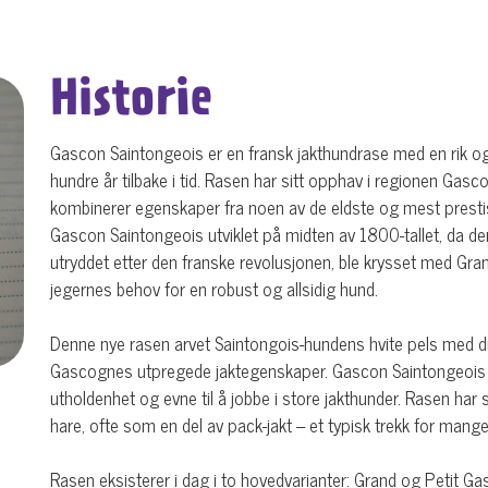
Historie
Gascon Saintongeois er en fransk jakthundrase med en rik og
hundre år tilbake i tid. Rasen har sitt opphav i regionen Gasc
kombinerer egenskaper fra noen av de eldste og mest prestisj
Gascon Saintongeois utviklet på midten av 1800-tallet, da de
utryddet etter den franske revolusjonen, ble krysset med Gr
jegernes behov for en robust og allsidig hund.
Denne nye rasen arvet Saintongois-hundens hvite pels med dis
Gascognes utpregede jaktegenskaper. Gascon Saintongeois bl
utholdenhet og evne til å jobbe i store jakthunder. Rasen har særl
hare, ofte som en del av pack-jakt – et typisk trekk for mang
Rasen eksisterer i dag i to hovedvarianter: Grand og Petit 