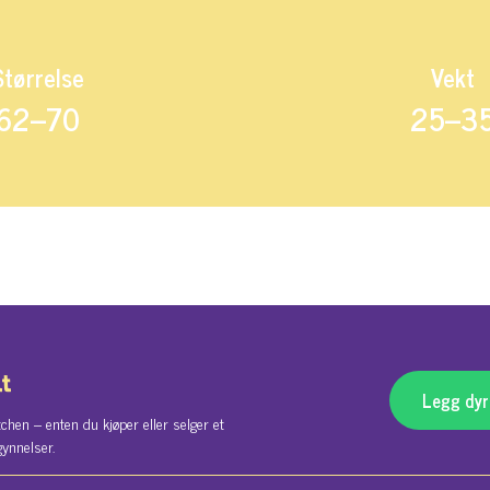
Størrelse
Vekt
62–70
25–3
lt
Legg dyre
chen – enten du kjøper eller selger et
gynnelser.