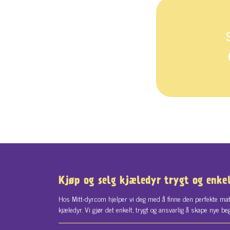
Kjøp og selg kjæledyr trygt og enke
Hos Mitt-dyr.com hjelper vi deg med å finne den perfekte mat
kjæledyr. Vi gjør det enkelt, trygt og ansvarlig å skape nye be