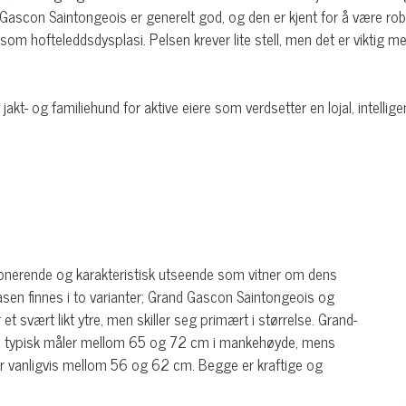
 til Gascon Saintongeois er generelt god, og den er kjent for å være
hofteleddsdysplasi. Pelsen krever lite stell, men det er viktig me
- og familiehund for aktive eiere som verdsetter en lojal, intellige
nerende og karakteristisk utseende som vitner om dens
Rasen finnes i to varianter; Grand Gascon Saintongeois og
t svært likt ytre, men skiller seg primært i størrelse. Grand-
m typisk måler mellom 65 og 72 cm i mankehøyde, mens
ger vanligvis mellom 56 og 62 cm. Begge er kraftige og