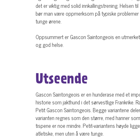
det er viktig med solid innkallingstrening. Helsen
bør man være oppmerksom på typiske problemer som 
tunge ørene.
Oppsummert er Gascon Saintongeois en utmerket jakt
og god helse.
Utseende
Gascon Saintongeois er en hunderase med et impo
historie som jakthund i det sørvestlige Frankrike. 
Petit Gascon Saintongeois. Begge variantene deler e
varianten regnes som den større, med hanner so
tispene er noe mindre. Petit-variantens høyde lig
atletiske, men uten å være tunge.