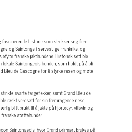
 fascinerende historie som strekker seg flere
ogne og Saintonge i sørvestlige Frankrike, og
efylte franske jakthundene. Historisk sett ble
n lokale Saintongeois-hunden, som holdt på å bli
and Bleu de Gascogne for å styrke rasen og møte
tinkte svarte fargeflekker, samt Grand Bleu de
e raskt verdsatt for sin fremragende nese,
ig blitt brukt til å jakte på hjortedyr, villsvin og
e franske støttehunder.
Gascon Saintongeois, hvor Grand primært brukes på