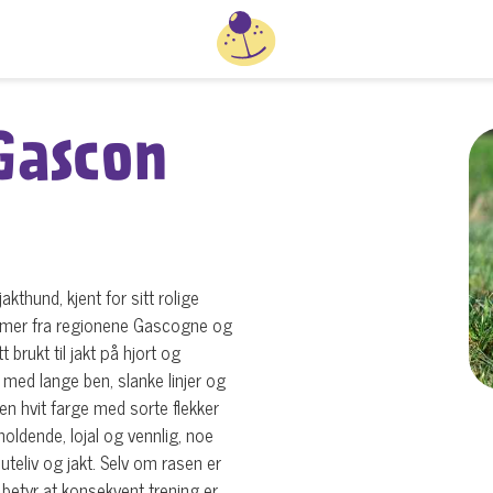
Gascon
kthund, kjent for sitt rolige
mmer fra regionene Gascogne og
 brukt til jakt på hjort og
 med lange ben, slanke linjer og
en hvit farge med sorte flekker
oldende, lojal og vennlig, noe
uteliv og jakt. Selv om rasen er
 betyr at konsekvent trening er