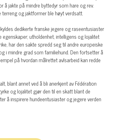
 for å jakte på mindre byttedyr som hare og rev.
ike terreng og jaktformer ble høyt verdsatt.
kyldes dedikerte franske jegere og raseentusiaster
 egenskaper; utholdenhet, intelligens og lojalitet
rike, har den sakte spredd seg til andre europeiske
 og i mindre grad som familiehund. Den fortsetter å
ksempel på hvordan målrettet avlsarbeid kan redde
t, blant annet ved å bli anerkjent av Fédération
rke og lojalitet gjør den til en skatt blant de
ter å inspirere hundeentusiaster og jegere verden