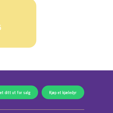
5
t ditt ut for salg
Kjøp et kjæledyr