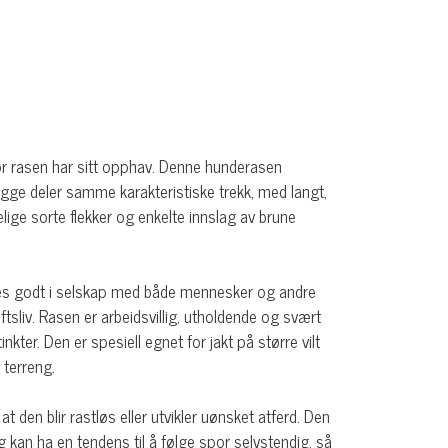
vor rasen har sitt opphav. Denne hunderasen
egge deler samme karakteristiske trekk, med langt,
delige sorte flekker og enkelte innslag av brune
rives godt i selskap med både mennesker og andre
tsliv. Rasen er arbeidsvillig, utholdende og svært
kter. Den er spesiell egnet for jakt på større vilt
 terreng.
 den blir rastløs eller utvikler uønsket atferd. Den
 og kan ha en tendens til å følge spor selvstendig, så