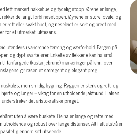
ed lett markert nakkebue og tydelig stopp. Ørene er lange,
 rekker de langt forbi nesetippen. Øynene er store, ovale, og
er rett eller svakt buet, og neseleiet er sort og bredt med
r for et utmerket luktesans.
rbeid utendørs i varierende terreng og værforhold. Fargen på
roppen og dypt svarte ører. Enkelte av flekkene kan ha små
 til tanfargede (kastanjebrune) markeringer på kinn, over
nnslagene gir rasen et særegent og elegant preg.
 muskuløs, men smidig bygning. Ryggen er sterk og rett, og
hjerte og lunger – viktig for en utholdende jakthund. Halsen
 understreker det aristokratiske preget.
 behåret uten å være buskete. Beina er lange og rette med
utholdende og robust over lange distanser. Alt i alt utstråler
apasitet gjennom sitt utseende.