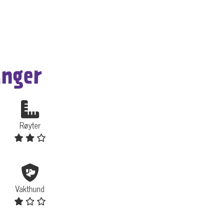
inger
Røyter
Vakthund