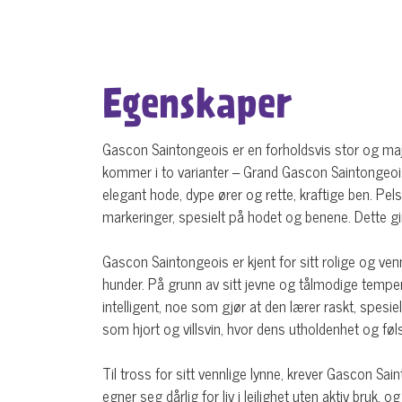
Egenskaper
Gascon Saintongeois er en forholdsvis stor og maj
kommer i to varianter – Grand Gascon Saintongeois 
elegant hode, dype ører og rette, kraftige ben. Pelse
markeringer, spesielt på hodet og benene. Dette gir
Gascon Saintongeois er kjent for sitt rolige og ve
hunder. På grunn av sitt jevne og tålmodige tempera
intelligent, noe som gjør at den lærer raskt, spesie
som hjort og villsvin, hvor dens utholdenhet og fø
Til tross for sitt vennlige lynne, krever Gascon Sa
egner seg dårlig for liv i leilighet uten aktiv bruk,