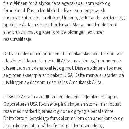
frem Akitaen for å styrke dens egenskaper som vakt- og
familiehund. Rasen ble til slutt erklært som en japansk
nasjonalskatt og kulturelt ikon. Under og etter andre verdenskrig
opplevde Akitaen store utfordringer. Mange hunder ble drept
eller brukt til mat og klær fordi befolkningen led under
ressursslitasje.
Det var under denne perioden at amerikanske soldater som var
stasjonert i Japan, la merke til Akitaens vakre og imponerende
utseende, samt dens lojalitet og mot. Disse soldatene tok med
seg noen eksemplarer tilbake til USA. Dette markerer starten på
utviklingen av det som i dag kalles Amerikansk Akita.
I USA ble Akitaen avlet litt annerledes enn i hjemlandet Japan.
Oppdrettere i USA fokuserte på å skape en større, mer robust
rase med markert bjørneaktig hode og tyngre benstamme.
Dette førte til betydelige forskjeller mellom den amerikanske og
japanske varianten, både når det gjelder utseende og