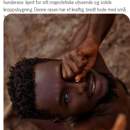
hunderase, kjent for sitt majestetiske utseende og solide
kroppsbygning. Denne rasen har et kraftig, bredt hode med små,
trekantede, opprettstående ører som gir et våkent og bestemt
uttrykk. Øynene er relativt små, dype og mørke, med en intens
og gjennomtrengende blikk. Snutepartiet er bredt og dypt, med
en markert stopp og en kraftig kjeve. Nesebrusken er alltid sort,
uansett pelsfarge.
Akitaens kropp er velbalansert og muskuløs. Ryggen er rett,
med en stram og godt utviklet lend. Brystet er dypt og bredt,
noe som gir hunden et kraftig og stødig preg. Skuldrene er skrå
og sterke, og forbenene er rette og kraftige. Bakbena viser god
muskulatur, og hasene er moderate og sterke. Den amerikanske
Akitaen har et karakteristisk halesett – halen er tykk, høyt ansatt
og bæres rullet tett over ryggen.
Pelsen er dobbel og består av en tett, myk underull og en
grovere, rett og litt stående dekkpels. Lengden på pelsen er