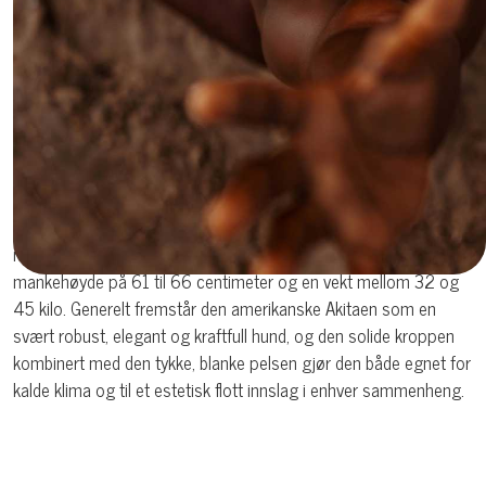
middels, men kan virke lenger rundt halsen, halen og bak lårene,
noe som gir et majestetisk inntrykk. Rasens pels kommer i
mange forskjellige farger, inkludert hvit, rød, brindle (tigret), sort
og flere varianter, ofte med tydelige tegninger eller maske.
Uansett farge er pelsen alltid meget tett og beskyttende mot
vær og klima.
Hannene er markant større enn tispene, med en mankehøyde på
mellom 66 og 71 centimeter og en vekt som kan variere
mellom 45 og 59 kilo. Tispene er noe mindre, med en
mankehøyde på 61 til 66 centimeter og en vekt mellom 32 og
45 kilo. Generelt fremstår den amerikanske Akitaen som en
svært robust, elegant og kraftfull hund, og den solide kroppen
kombinert med den tykke, blanke pelsen gjør den både egnet for
kalde klima og til et estetisk flott innslag i enhver sammenheng.