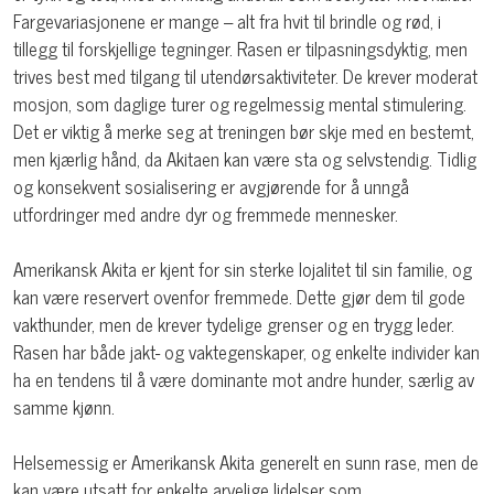
Fargevariasjonene er mange – alt fra hvit til brindle og rød, i
tillegg til forskjellige tegninger. Rasen er tilpasningsdyktig, men
trives best med tilgang til utendørsaktiviteter. De krever moderat
mosjon, som daglige turer og regelmessig mental stimulering.
Det er viktig å merke seg at treningen bør skje med en bestemt,
men kjærlig hånd, da Akitaen kan være sta og selvstendig. Tidlig
og konsekvent sosialisering er avgjørende for å unngå
utfordringer med andre dyr og fremmede mennesker.
Amerikansk Akita er kjent for sin sterke lojalitet til sin familie, og
kan være reservert ovenfor fremmede. Dette gjør dem til gode
vakthunder, men de krever tydelige grenser og en trygg leder.
Rasen har både jakt- og vaktegenskaper, og enkelte individer kan
ha en tendens til å være dominante mot andre hunder, særlig av
samme kjønn.
Helsemessig er Amerikansk Akita generelt en sunn rase, men de
kan være utsatt for enkelte arvelige lidelser som