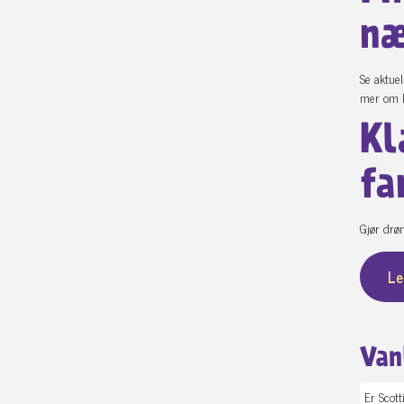
næ
Se aktuel
mer om k
Kl
fa
Gjør drøm
Le
Van
Er Scott