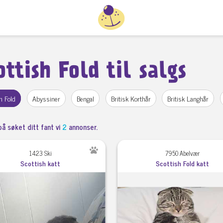
ottish Fold til salgs
h Fold
Abyssiner
Bengal
Britisk Korthår
Britisk Langhår
på søket ditt fant vi
2
annonser.
1423 Ski
7950 Abelvær
Scottish katt
Scottish Fold katt