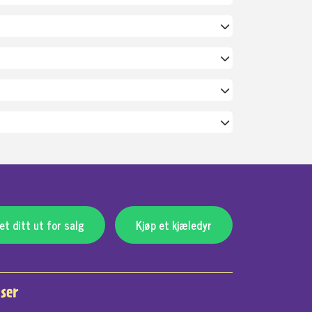
t ditt ut for salg
Kjøp et kjæledyr
ser