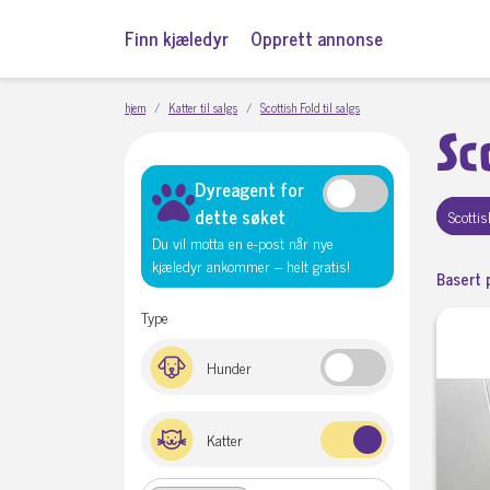
Finn kjæledyr
Opprett annonse
hjem
Katter til salgs
Scottish Fold til salgs
Sc
Dyreagent for
dette søket
Scottis
Du vil motta en e-post når nye
kjæledyr ankommer – helt gratis!
Basert 
Type
Hunder
Katter