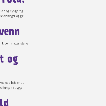
 Fold?
eken og nysgjerrig
sholdninger og gir
evenn
ent. Den knytter sterke
t og
 Hos oss betaler du
 kattungen i trygge
ld