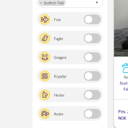
×
×
Scottish Fold
Fisk
Fugler
Gnagere
Krypdyr
Ra
Scot
Fo
Hester
Pris
Andre
NOK