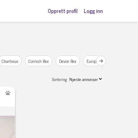
Opprett profil
Logg inn
Chartreux
Cornish Rex
Devon Rex
Europé
Hellig Birma
Sortering