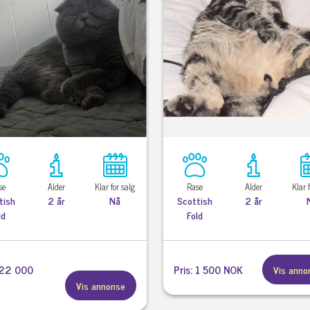
se
Alder
Klar for salg
Rase
Alder
Klar 
tish
2 år
Nå
Scottish
2 år
ld
Fold
: 22 000
Pris: 1 500 NOK
Vis anno
Vis annonse