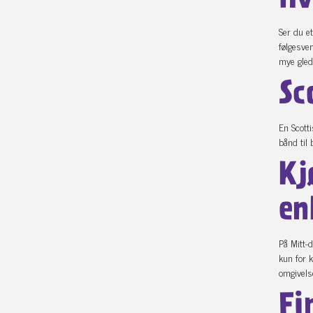
Hv
Ser du e
følgesve
mye gled
Sc
En Scotti
bånd til 
Kj
en
På Mitt-
kun for k
omgivels
Fi