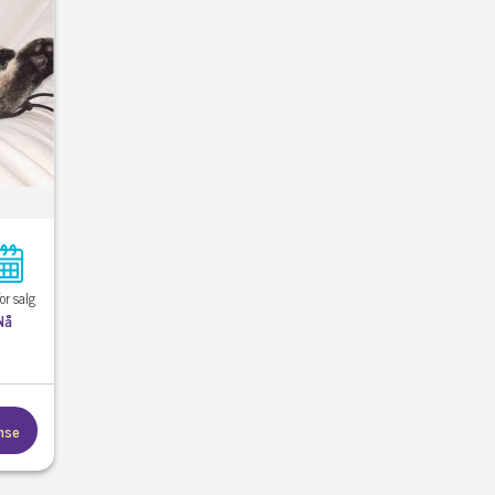
for salg
Nå
nse