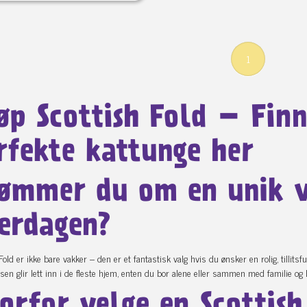
1
øp Scottish Fold – Finn
rfekte kattunge her
ømmer du om en unik v
erdagen?
Fold er ikke bare vakker – den er et fantastisk valg hvis du ønsker en rolig, tillitsful
en glir lett inn i de fleste hjem, enten du bor alene eller sammen med familie og 