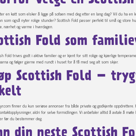
orfor velge en Scottish
tter en katt som elsker å ligge på sofaen med deg etter en lang dag? Vil du ha en l
nn som også nyter rolige stunder? Scottish Fold passer perfekt til små og store hu
e, nærhet og varme i hverdagen.
ottish Fold som famili
sh Fold trives godt i aktive familier og er kjent for sitt rolige og kjærlige temperam
barna og følger gjerne med rundt i huset for å få med seg alt som skjer.
øp Scottish Fold – tryg
kelt
dyr.com finner du kun seriøse annonser fra både private og godkjente oppdrettere.
ontaktopplysninger, aldri for selve formidlingen. Vi anbefaler alltid å avtale å møte
er før du bestemmer deg.
nn din neste Scottish Fo