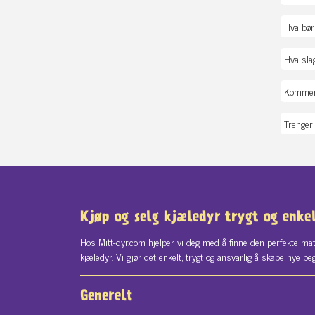
Hva bør 
Hva sla
Kommer 
Trenger 
Kjøp og selg kjæledyr trygt og enke
Hos Mitt-dyr.com hjelper vi deg med å finne den perfekte mat
kjæledyr. Vi gjør det enkelt, trygt og ansvarlig å skape nye be
Generelt