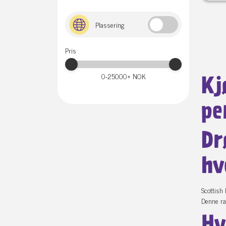
Plassering
Pris
0-25000+
NOK
Kj
pe
Dr
hv
Scottish 
Denne ras