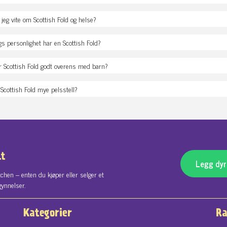
jeg vite om Scottish Fold og helse?
gs personlighet har en Scottish Fold?
Scottish Fold godt overens med barn?
Scottish Fold mye pelsstell?
lt
Legg dyre
chen – enten du kjøper eller selger et
gynnelser.
Kategorier
Ra