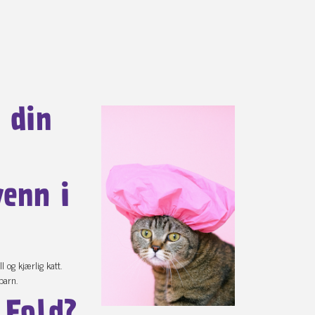
 din
enn i
l og kjærlig katt.
barn.